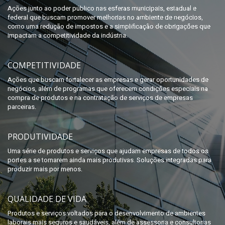
Ações junto ao poder público nas esferas municipais, estadual e
federal que buscam promover melhorias no ambiente de negócios,
como uma redução de impostos e a simplificação de obrigações que
impactam a competitividade da indústria.
COMPETITIVIDADE
Ações que buscam fortalecer as empresas e gerar oportunidades de
negócios, além de programas que oferecem condições especiais na
compra de produtos e na contratação de serviços de empresas
parceiras.
PRODUTIVIDADE
Uma série de produtos e serviços que ajudam empresas de todos os
portes a se tornarem ainda mais produtivas. Soluções integradas para
produzir mais por menos.
QUALIDADE DE VIDA
Produtos e serviços voltados para o desenvolvimento de ambientes
laborais mais seguros e saudáveis, além de assessoria e consultorias